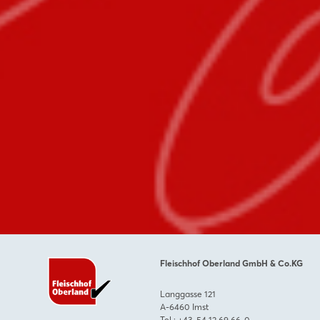
Fleischhof Oberland GmbH & Co.KG
Langgasse 121
A-6460 Imst
Tel.:
+43. 54 12.69 66-0