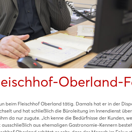
Fleischhof-Oberland-F
un beim Fleischhof Oberland tätig. Damals hat er in der Dispo
chselt und hat schließlich die Büroleitung im Innendienst ü
m da nur zugute. „Ich kenne die Bedürfnisse der Kunden, wei
 ausschließlich aus ehemaligen Gastronomie-Kennern besteht
schhof Oberland schätzt er sehr, dass der Mensch im Fokus st